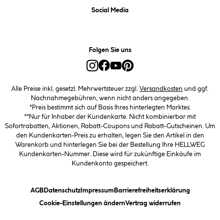
Social Media
Folgen Sie uns
Alle Preise inkl. gesetzl. Mehrwertsteuer zzgl.
Versandkosten
und ggf.
Nachnahmegebühren, wenn nicht anders angegeben.
*Preis bestimmt sich auf Basis Ihres hinterlegten Marktes.
**Nur für Inhaber der Kundenkarte. Nicht kombinierbar mit
Sofortrabatten, Aktionen, Rabatt-Coupons und Rabatt-Gutscheinen. Um
den Kundenkarten-Preis zu erhalten, legen Sie den Artikel in den
Warenkorb und hinterlegen Sie bei der Bestellung Ihre HELLWEG
Kundenkarten-Nummer. Diese wird für zukünftige Einkäufe im
Kundenkonto gespeichert.
(öffnet ein Dialogfeld)
(öffnet ein Dialogfeld)
(öffnet ein Dialogfeld)
(öffnet ein
AGB
Datenschutz
Impressum
Barrierefreiheitserklärung
(öffnet ein Dialogfeld)
Cookie-Einstellungen ändern
Vertrag widerrufen