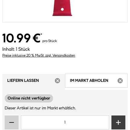
10.99 €
*
pro Stück
Inhalt:
1 Stück
Preise inklusive 20 % MwSt. zzgl. Versandkosten
LIEFERN LASSEN
IM MARKT ABHOLEN
ARTIKEL NICHT VERFÜGBAR
ARTIK
Online nicht verfügbar
Dieser Artikel ist nur im Markt erhältlich.