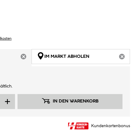
dkosten
IM MARKT ABHOLEN
ARTIKEL NICHT VERFÜGBAR
ARTIKEL
ltlich.
IN DEN WARENKORB
Kundenkartenbonus