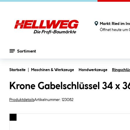
Markt:
Ried im In
Öffnet heute um 
Sortiment
Zum Hauptinhalt springen
Startseite
Maschinen & Werkzeuge
Handwerkzeuge
Ringschlüs
Krone Gabelschlüssel 34 x 
Produktdetails
Artikelnummer:
123082
Bildergalerie überspringen