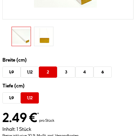
Breite (cm)
1,9
1,12
2
3
4
6
Tiefe (cm)
1,9
1,12
2.49 €
*
pro Stück
Inhalt:
1 Stück
Preise inklusive 20 % MwSt. zzgl. Versandkosten