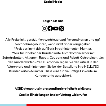
Social Media
Folgen Sie uns
Alle Preise inkl. gesetzl. Mehrwertsteuer zzgl.
Versandkosten
und ggf.
Nachnahmegebühren, wenn nicht anders angegeben.
*Preis bestimmt sich auf Basis Ihres hinterlegten Marktes.
**Nur für Inhaber der Kundenkarte. Nicht kombinierbar mit
Sofortrabatten, Aktionen, Rabatt-Coupons und Rabatt-Gutscheinen. Um
den Kundenkarten-Preis zu erhalten, legen Sie den Artikel in den
Warenkorb und hinterlegen Sie bei der Bestellung Ihre HELLWEG
Kundenkarten-Nummer. Diese wird für zukünftige Einkäufe im
Kundenkonto gespeichert.
(öffnet ein Dialogfeld)
(öffnet ein Dialogfeld)
(öffnet ein Dialogfeld)
(öffnet ein
AGB
Datenschutz
Impressum
Barrierefreiheitserklärung
(öffnet ein Dialogfeld)
Cookie-Einstellungen ändern
Vertrag widerrufen