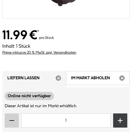
11.99 €
*
pro Stück
Inhalt:
1 Stück
Preise inklusive 20 % MwSt. zzgl. Versandkosten
LIEFERN LASSEN
IM MARKT ABHOLEN
ARTIKEL NICHT VERFÜGBAR
ARTIK
Online nicht verfügbar
Dieser Artikel ist nur im Markt erhältlich.