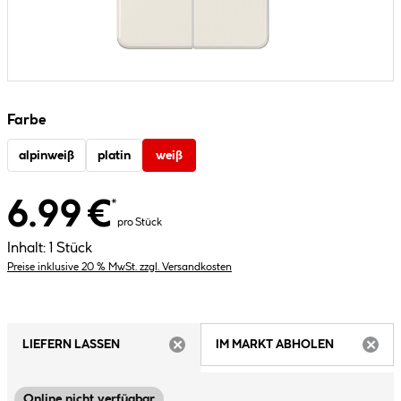
Farbe
alpinweiß
platin
weiß
6.99 €
*
pro Stück
Inhalt:
1 Stück
Preise inklusive 20 % MwSt. zzgl. Versandkosten
LIEFERN LASSEN
IM MARKT ABHOLEN
ARTIKEL NICHT VERFÜGBAR
ARTIK
Online nicht verfügbar