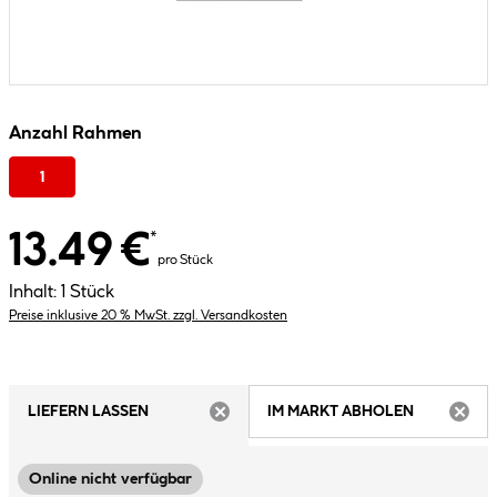
Anzahl Rahmen
1
13.49 €
*
pro Stück
Inhalt:
1 Stück
Preise inklusive 20 % MwSt. zzgl. Versandkosten
LIEFERN LASSEN
IM MARKT ABHOLEN
ARTIKEL NICHT VERFÜGBAR
ARTIK
Online nicht verfügbar