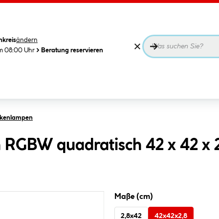
nkreis
ändern
m 08:00 Uhr
Beratung reservieren
ckenlampen
h RGBW quadratisch 42 x 42 x 
Maße (cm)
2,8x42
42x42x2,8