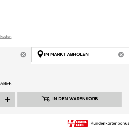
dkosten
IM MARKT ABHOLEN
ARTIKEL NICHT VERFÜGBAR
ARTIKEL
ltlich.
IN DEN WARENKORB
Kundenkartenbonus