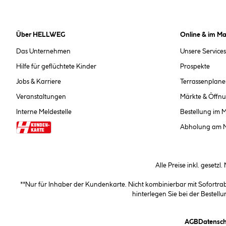
Über HELLWEG
Online & im Ma
Das Unternehmen
Unsere Services
Hilfe für geflüchtete Kinder
Prospekte
Jobs & Karriere
Terrassenplane
Veranstaltungen
Märkte & Öffnu
Interne Meldestelle
Bestellung im 
Abholung am 
Alle Preise inkl. gesetzl
**Nur für Inhaber der Kundenkarte. Nicht kombinierbar mit Sofortr
hinterlegen Sie bei der Beste
(öffnet e
AGB
Datensch