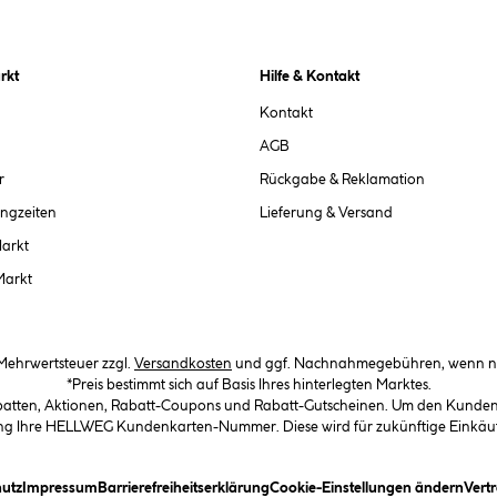
rkt
Hilfe & Kontakt
Kontakt
AGB
r
Rückgabe & Reklamation
ngzeiten
Lieferung & Versand
Markt
Markt
. Mehrwertsteuer zzgl.
Versandkosten
und ggf. Nachnahmegebühren, wenn ni
*Preis bestimmt sich auf Basis Ihres hinterlegten Marktes.
abatten, Aktionen, Rabatt-Coupons und Rabatt-Gutscheinen. Um den Kundenka
llung Ihre HELLWEG Kundenkarten-Nummer. Diese wird für zukünftige Einkäu
in Dialogfeld)
(öffnet ein Dialogfeld)
(öffnet ein Dialogfeld)
(öffnet ein Dialogfeld)
(öffn
utz
Impressum
Barrierefreiheitserklärung
Cookie-Einstellungen ändern
Vert