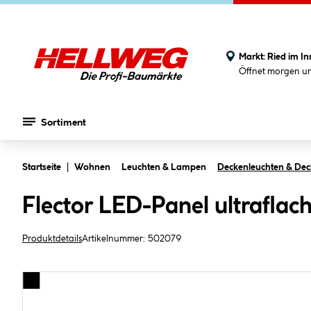
Markt:
Ried im In
Öffnet morgen u
Sortiment
Zum Hauptinhalt springen
Startseite
Wohnen
Leuchten & Lampen
Deckenleuchten & De
Flector LED-Panel ultraflac
Produktdetails
Artikelnummer:
502079
Bildergalerie überspringen