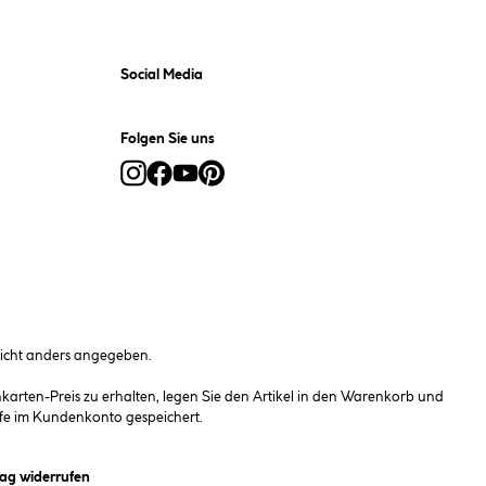
Social Media
Folgen Sie uns
cht anders angegeben.
rten-Preis zu erhalten, legen Sie den Artikel in den Warenkorb und
fe im Kundenkonto gespeichert.
et ein Dialogfeld)
rag widerrufen