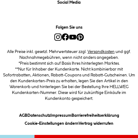
Social Media
Folgen Sie uns
Alle Preise inkl. gesetzl. Mehrwertsteuer zzgl.
Versandkosten
und ggf.
Nachnahmegebühren, wenn nicht anders angegeben.
*Preis bestimmt sich auf Basis Ihres hinterlegten Marktes.
**Nur für Inhaber der Kundenkarte. Nicht kombinierbar mit
Sofortrabatten, Aktionen, Rabatt-Coupons und Rabatt-Gutscheinen. Um
den Kundenkarten-Preis zu erhalten, legen Sie den Artikel in den
Warenkorb und hinterlegen Sie bei der Bestellung Ihre HELLWEG
Kundenkarten-Nummer. Diese wird für zukünftige Einkäufe im
Kundenkonto gespeichert.
(öffnet ein Dialogfeld)
(öffnet ein Dialogfeld)
(öffnet ein Dialogfeld)
(öffnet ein
AGB
Datenschutz
Impressum
Barrierefreiheitserklärung
(öffnet ein Dialogfeld)
Cookie-Einstellungen ändern
Vertrag widerrufen