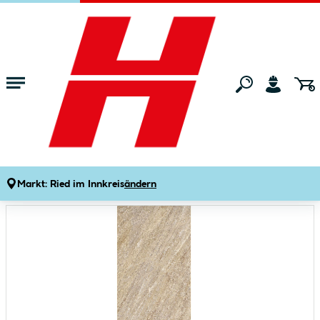
Zum Hauptinhalt springen
Startseite
Gartenmarkt
Terrassenbau
Terrassenplatten & Terrasse
Feinsteinzeug Quartz Quartz gold 60 x 30 cm
Produktdetails
Artikelnummer:
648803
Markt:
Ried im Innkreis
ändern
Bildergalerie überspringen