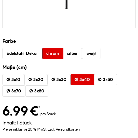
Farbe
Edelstahl Dekor
chrom
silber
weiß
Maße (cm)
Ø 3x10
Ø 3x20
Ø 3x30
Ø 3x40
Ø 3x50
Ø 3x70
Ø 3x80
6.99 €
*
pro Stück
Inhalt:
1 Stück
Preise inklusive 20 % MwSt. zzgl. Versandkosten