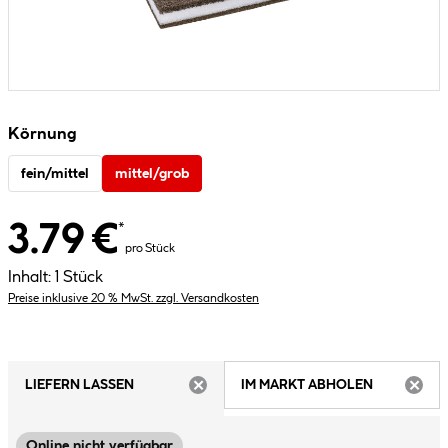
Körnung
fein/mittel
mittel/grob
3.79 €
*
pro Stück
Inhalt:
1 Stück
Preise inklusive 20 % MwSt. zzgl. Versandkosten
LIEFERN LASSEN
IM MARKT ABHOLEN
ARTIKEL NICHT VERFÜGBAR
ARTIK
Online nicht verfügbar