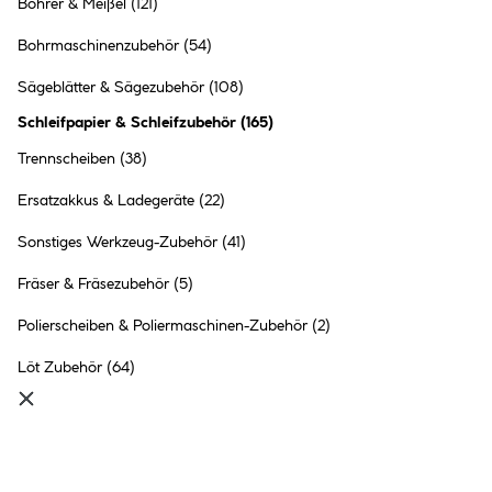
Bohrer & Meißel
(121)
Basic Haft-Schleifscheiben 15-
Bohrmaschinenzubehör
(54)
teilig
Sägeblätter & Sägezubehör
(108)
6.29 €
Schleifpapier & Schleifzubehör
(
165
)
Inhalt:
1 Stück
Trennscheiben
(38)
●
Ersatzakkus & Ladegeräte
(22)
Online nicht verfügbar
●
Click & Collect in
Ried im Innkreis
nicht möglich
Sonstiges Werkzeug-Zubehör
(41)
Fräser & Fräsezubehör
(5)
KUNDEN-
Polierscheiben & Poliermaschinen-Zubehör
(2)
KARTEN-
PREIS
11.49 €
Löt Zubehör
(64)
Wolfcraft Handschleifer-Set
5- teilig
11.99 €
Inhalt:
1 Stück