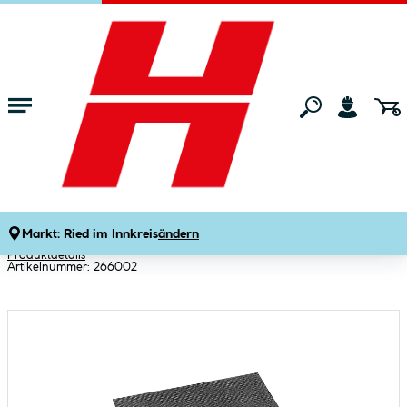
Zum Hauptinhalt springen
Startseite
Bauen & Renovieren
Malerwerkzeug
Sonstiges Malerzu
Color Expert Schleifgitter
SiliciumCarbid 93 x 280 mm K80 5
Stück
Markt:
Ried im Innkreis
ändern
Produktdetails
Artikelnummer:
266002
Bildergalerie überspringen