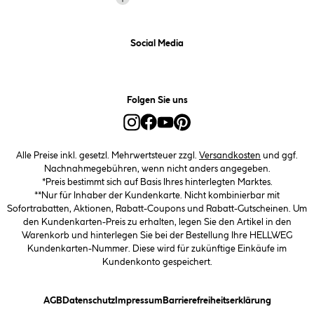
Social Media
Folgen Sie uns
Alle Preise inkl. gesetzl. Mehrwertsteuer zzgl.
Versandkosten
und ggf.
Nachnahmegebühren, wenn nicht anders angegeben.
*Preis bestimmt sich auf Basis Ihres hinterlegten Marktes.
**Nur für Inhaber der Kundenkarte. Nicht kombinierbar mit
Sofortrabatten, Aktionen, Rabatt-Coupons und Rabatt-Gutscheinen. Um
den Kundenkarten-Preis zu erhalten, legen Sie den Artikel in den
Warenkorb und hinterlegen Sie bei der Bestellung Ihre HELLWEG
Kundenkarten-Nummer. Diese wird für zukünftige Einkäufe im
Kundenkonto gespeichert.
(öffnet ein Dialogfeld)
(öffnet ein Dialogfeld)
(öffnet ein Dialogfeld)
(öffnet ein
AGB
Datenschutz
Impressum
Barrierefreiheitserklärung