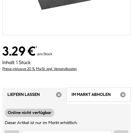
3.29 €
*
pro Stück
Inhalt:
1 Stück
Preise inklusive 20 % MwSt. zzgl. Versandkosten
LIEFERN LASSEN
IM MARKT ABHOLEN
ARTIKEL NICHT VERFÜGBAR
ARTIK
Online nicht verfügbar
Dieser Artikel ist nur im Markt erhältlich.