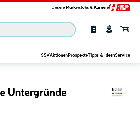
Unsere Marken
Jobs & Karriere
SSV
Aktionen
Prospekte
Tipps & Ideen
Service
tte Untergründe