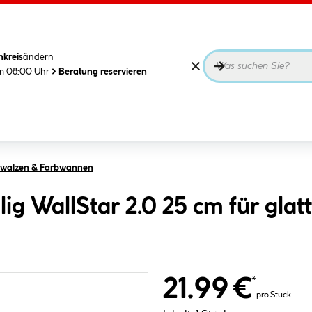
nkreis
ändern
m 08:00 Uhr
Beratung reservieren
rbwalzen & Farbwannen
ilig WallStar 2.0 25 cm für gla
21.99 €
*
pro Stück