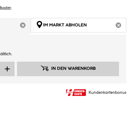
dkosten
IM MARKT ABHOLEN
ARTIKEL NICHT VERFÜGBAR
ARTIKEL
ltlich.
IN DEN WARENKORB
Kundenkartenbonus