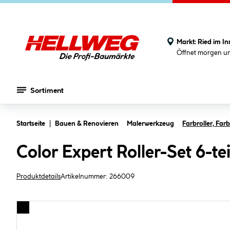
Markt:
Ried im In
Öffnet morgen u
Sortiment
Zum Hauptinhalt springen
Startseite
Bauen & Renovieren
Malerwerkzeug
Farbroller, Fa
Color Expert Roller-Set 6-te
Produktdetails
Artikelnummer:
266009
Bildergalerie überspringen