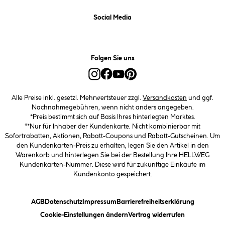
Social Media
Folgen Sie uns
Alle Preise inkl. gesetzl. Mehrwertsteuer zzgl.
Versandkosten
und ggf.
Nachnahmegebühren, wenn nicht anders angegeben.
*Preis bestimmt sich auf Basis Ihres hinterlegten Marktes.
**Nur für Inhaber der Kundenkarte. Nicht kombinierbar mit
Sofortrabatten, Aktionen, Rabatt-Coupons und Rabatt-Gutscheinen. Um
den Kundenkarten-Preis zu erhalten, legen Sie den Artikel in den
Warenkorb und hinterlegen Sie bei der Bestellung Ihre HELLWEG
Kundenkarten-Nummer. Diese wird für zukünftige Einkäufe im
Kundenkonto gespeichert.
(öffnet ein Dialogfeld)
(öffnet ein Dialogfeld)
(öffnet ein Dialogfeld)
(öffnet ein
AGB
Datenschutz
Impressum
Barrierefreiheitserklärung
(öffnet ein Dialogfeld)
Cookie-Einstellungen ändern
Vertrag widerrufen