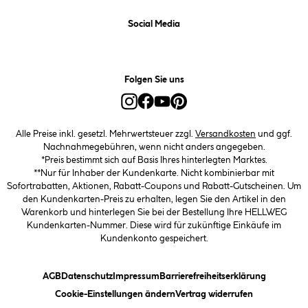
Social Media
Folgen Sie uns
Alle Preise inkl. gesetzl. Mehrwertsteuer zzgl.
Versandkosten
und ggf.
Nachnahmegebühren, wenn nicht anders angegeben.
*Preis bestimmt sich auf Basis Ihres hinterlegten Marktes.
**Nur für Inhaber der Kundenkarte. Nicht kombinierbar mit
Sofortrabatten, Aktionen, Rabatt-Coupons und Rabatt-Gutscheinen. Um
den Kundenkarten-Preis zu erhalten, legen Sie den Artikel in den
Warenkorb und hinterlegen Sie bei der Bestellung Ihre HELLWEG
Kundenkarten-Nummer. Diese wird für zukünftige Einkäufe im
Kundenkonto gespeichert.
(öffnet ein Dialogfeld)
(öffnet ein Dialogfeld)
(öffnet ein Dialogfeld)
(öffnet ein
AGB
Datenschutz
Impressum
Barrierefreiheitserklärung
(öffnet ein Dialogfeld)
Cookie-Einstellungen ändern
Vertrag widerrufen