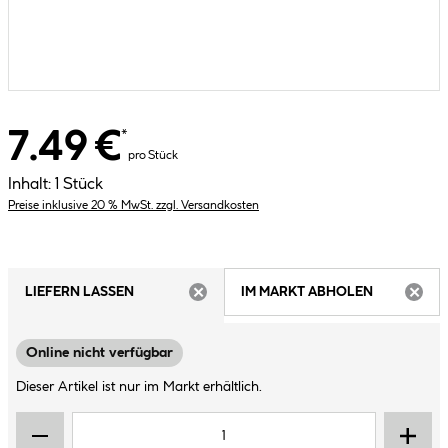
7.49 €
*
pro Stück
Inhalt:
1 Stück
Preise inklusive 20 % MwSt. zzgl. Versandkosten
LIEFERN LASSEN
IM MARKT ABHOLEN
ARTIKEL NICHT VERFÜGBAR
ARTIK
Online nicht verfügbar
Dieser Artikel ist nur im Markt erhältlich.