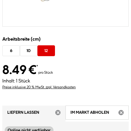
Arbeitsbreite (cm)
6
10
12
8.49 €
*
pro Stück
Inhalt:
1 Stück
Preise inklusive 20 % MwSt. zzgl. Versandkosten
LIEFERN LASSEN
IM MARKT ABHOLEN
ARTIKEL NICHT VERFÜGBAR
ARTIK
Online nicht verfügbar