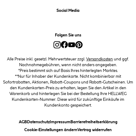
Social Media
Folgen Sie uns
Alle Preise inkl. gesetzl. Mehrwertsteuer zzgl.
Versandkosten
und ggf.
Nachnahmegebühren, wenn nicht anders angegeben.
*Preis bestimmt sich auf Basis Ihres hinterlegten Marktes.
**Nur für Inhaber der Kundenkarte. Nicht kombinierbar mit
Sofortrabatten, Aktionen, Rabatt-Coupons und Rabatt-Gutscheinen. Um
den Kundenkarten-Preis zu erhalten, legen Sie den Artikel in den
Warenkorb und hinterlegen Sie bei der Bestellung Ihre HELLWEG
Kundenkarten-Nummer. Diese wird für zukünftige Einkäufe im
Kundenkonto gespeichert.
(öffnet ein Dialogfeld)
(öffnet ein Dialogfeld)
(öffnet ein Dialogfeld)
(öffnet ein
AGB
Datenschutz
Impressum
Barrierefreiheitserklärung
(öffnet ein Dialogfeld)
Cookie-Einstellungen ändern
Vertrag widerrufen