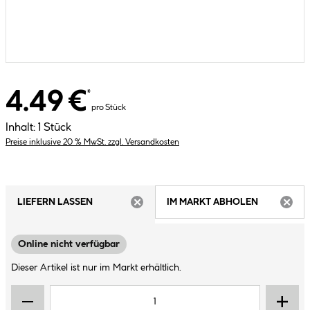
4.49 €
*
pro Stück
Inhalt:
1 Stück
Preise inklusive 20 % MwSt. zzgl. Versandkosten
LIEFERN LASSEN
IM MARKT ABHOLEN
ARTIKEL NICHT VERFÜGBAR
ARTIK
Online nicht verfügbar
Dieser Artikel ist nur im Markt erhältlich.