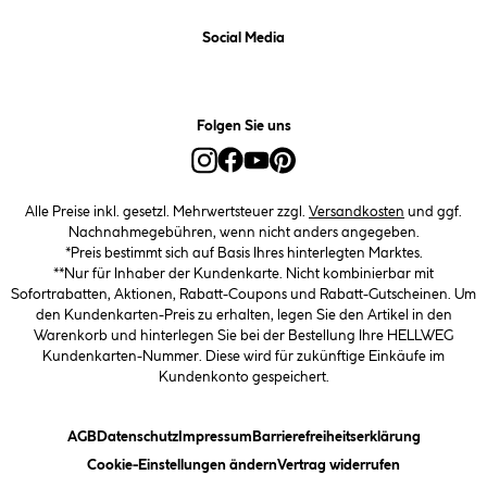
Social Media
Folgen Sie uns
Alle Preise inkl. gesetzl. Mehrwertsteuer zzgl.
Versandkosten
und ggf.
Nachnahmegebühren, wenn nicht anders angegeben.
*Preis bestimmt sich auf Basis Ihres hinterlegten Marktes.
**Nur für Inhaber der Kundenkarte. Nicht kombinierbar mit
Sofortrabatten, Aktionen, Rabatt-Coupons und Rabatt-Gutscheinen. Um
den Kundenkarten-Preis zu erhalten, legen Sie den Artikel in den
Warenkorb und hinterlegen Sie bei der Bestellung Ihre HELLWEG
Kundenkarten-Nummer. Diese wird für zukünftige Einkäufe im
Kundenkonto gespeichert.
(öffnet ein Dialogfeld)
(öffnet ein Dialogfeld)
(öffnet ein Dialogfeld)
(öffnet ein
AGB
Datenschutz
Impressum
Barrierefreiheitserklärung
(öffnet ein Dialogfeld)
Cookie-Einstellungen ändern
Vertrag widerrufen