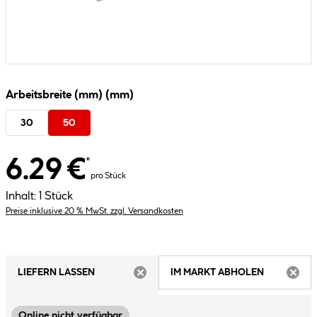
Arbeitsbreite (mm) (mm)
30
50
6.29 €
*
pro Stück
Inhalt:
1 Stück
Preise inklusive 20 % MwSt. zzgl. Versandkosten
LIEFERN LASSEN
IM MARKT ABHOLEN
ARTIKEL NICHT VERFÜGBAR
ARTIK
Online nicht verfügbar