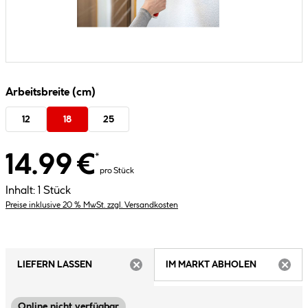
Arbeitsbreite (cm)
12
18
25
14.99 €
*
pro Stück
Inhalt:
1 Stück
Preise inklusive 20 % MwSt. zzgl. Versandkosten
LIEFERN LASSEN
IM MARKT ABHOLEN
ARTIKEL NICHT VERFÜGBAR
ARTIK
Online nicht verfügbar