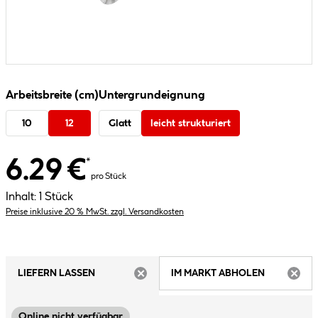
Arbeitsbreite (cm)
Untergrundeignung
10
12
Glatt
leicht strukturiert
6.29 €
*
pro Stück
Inhalt:
1 Stück
Preise inklusive 20 % MwSt. zzgl. Versandkosten
LIEFERN LASSEN
IM MARKT ABHOLEN
ARTIKEL NICHT VERFÜGBAR
ARTIK
Online nicht verfügbar