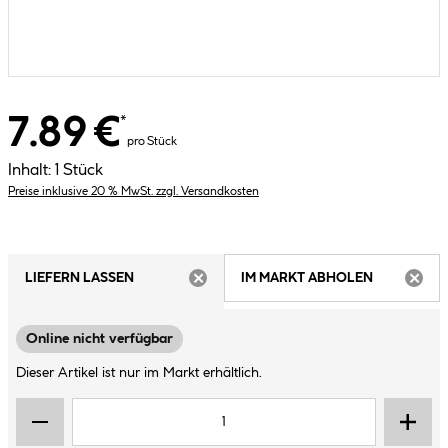
7.89 €
*
pro Stück
Inhalt:
1 Stück
Preise inklusive 20 % MwSt. zzgl. Versandkosten
LIEFERN LASSEN
IM MARKT ABHOLEN
ARTIKEL NICHT VERFÜGBAR
ARTIK
Online nicht verfügbar
Dieser Artikel ist nur im Markt erhältlich.