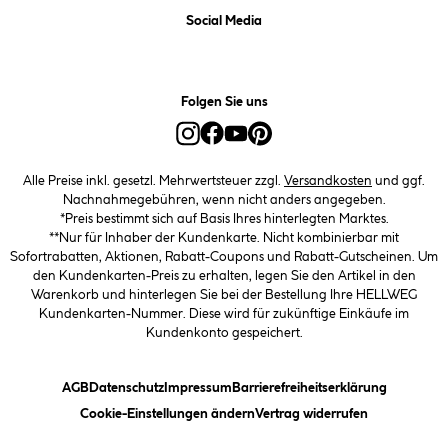
Social Media
Folgen Sie uns
Alle Preise inkl. gesetzl. Mehrwertsteuer zzgl.
Versandkosten
und ggf.
Nachnahmegebühren, wenn nicht anders angegeben.
*Preis bestimmt sich auf Basis Ihres hinterlegten Marktes.
**Nur für Inhaber der Kundenkarte. Nicht kombinierbar mit
Sofortrabatten, Aktionen, Rabatt-Coupons und Rabatt-Gutscheinen. Um
den Kundenkarten-Preis zu erhalten, legen Sie den Artikel in den
Warenkorb und hinterlegen Sie bei der Bestellung Ihre HELLWEG
Kundenkarten-Nummer. Diese wird für zukünftige Einkäufe im
Kundenkonto gespeichert.
(öffnet ein Dialogfeld)
(öffnet ein Dialogfeld)
(öffnet ein Dialogfeld)
(öffnet ein
AGB
Datenschutz
Impressum
Barrierefreiheitserklärung
(öffnet ein Dialogfeld)
Cookie-Einstellungen ändern
Vertrag widerrufen