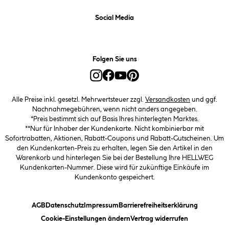
Social Media
Folgen Sie uns
Alle Preise inkl. gesetzl. Mehrwertsteuer zzgl.
Versandkosten
und ggf.
Nachnahmegebühren, wenn nicht anders angegeben.
*Preis bestimmt sich auf Basis Ihres hinterlegten Marktes.
**Nur für Inhaber der Kundenkarte. Nicht kombinierbar mit
Sofortrabatten, Aktionen, Rabatt-Coupons und Rabatt-Gutscheinen. Um
den Kundenkarten-Preis zu erhalten, legen Sie den Artikel in den
Warenkorb und hinterlegen Sie bei der Bestellung Ihre HELLWEG
Kundenkarten-Nummer. Diese wird für zukünftige Einkäufe im
Kundenkonto gespeichert.
(öffnet ein Dialogfeld)
(öffnet ein Dialogfeld)
(öffnet ein Dialogfeld)
(öffnet ein
AGB
Datenschutz
Impressum
Barrierefreiheitserklärung
(öffnet ein Dialogfeld)
Cookie-Einstellungen ändern
Vertrag widerrufen