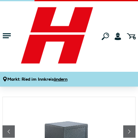
Zum Hauptinhalt springen
Startseite
Bauen & Renovieren
Haussicherheit & Haustechnik
Tres
Burg Wächter Möbeltresor Pure-Safe
PS 120 K
Produktdetails
Markt:
Ried im Innkreis
ändern
Artikelnummer:
554026
Bildergalerie überspringen