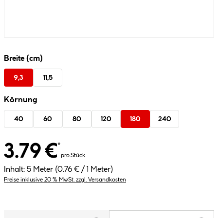
Breite (cm)
9,3
11,5
Körnung
40
60
80
120
180
240
3.79 €
*
pro Stück
Inhalt:
5 Meter
(0.76 € / 1 Meter)
Preise inklusive 20 % MwSt. zzgl. Versandkosten