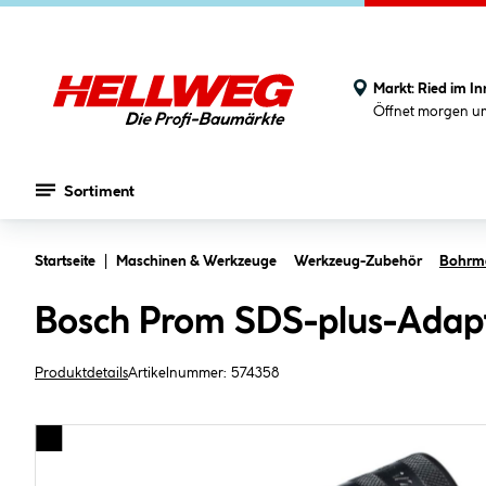
Markt:
Ried im In
Öffnet morgen u
Sortiment
Zum Hauptinhalt springen
Startseite
Maschinen & Werkzeuge
Werkzeug-Zubehör
Bohrm
Bosch Prom SDS-plus-Adapt
Produktdetails
Artikelnummer:
574358
Bildergalerie überspringen