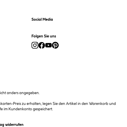
Social Media
Folgen Sie uns
cht anders angegeben.
rten-Preis zu erhalten, legen Sie den Artikel in den Warenkorb und
fe im Kundenkonto gespeichert.
et ein Dialogfeld)
rag widerrufen