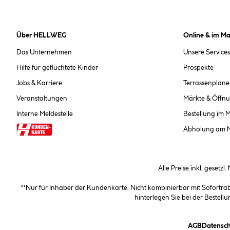
Über HELLWEG
Online & im Ma
Das Unternehmen
Unsere Services
Hilfe für geflüchtete Kinder
Prospekte
Jobs & Karriere
Terrassenplane
Veranstaltungen
Märkte & Öffnu
Interne Meldestelle
Bestellung im 
Abholung am 
Alle Preise inkl. gesetzl
**Nur für Inhaber der Kundenkarte. Nicht kombinierbar mit Sofortr
hinterlegen Sie bei der Beste
(öffnet e
AGB
Datensch