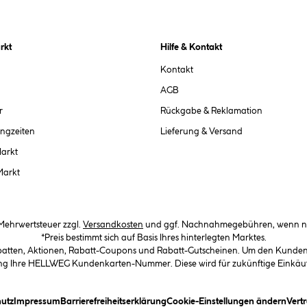
rkt
Hilfe & Kontakt
Kontakt
AGB
r
Rückgabe & Reklamation
ngzeiten
Lieferung & Versand
Markt
Markt
. Mehrwertsteuer zzgl.
Versandkosten
und ggf. Nachnahmegebühren, wenn ni
*Preis bestimmt sich auf Basis Ihres hinterlegten Marktes.
abatten, Aktionen, Rabatt-Coupons und Rabatt-Gutscheinen. Um den Kundenka
llung Ihre HELLWEG Kundenkarten-Nummer. Diese wird für zukünftige Einkäu
in Dialogfeld)
(öffnet ein Dialogfeld)
(öffnet ein Dialogfeld)
(öffnet ein Dialogfeld)
(öffn
utz
Impressum
Barrierefreiheitserklärung
Cookie-Einstellungen ändern
Vert