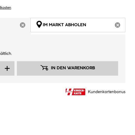
dkosten
IM MARKT ABHOLEN
ARTIKEL NICHT VERFÜGBAR
ARTIKEL
ltlich.
IN DEN WARENKORB
Kundenkartenbonus