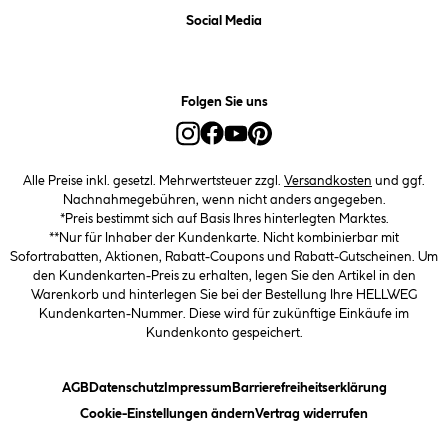
Social Media
Folgen Sie uns
Alle Preise inkl. gesetzl. Mehrwertsteuer zzgl.
Versandkosten
und ggf.
Nachnahmegebühren, wenn nicht anders angegeben.
*Preis bestimmt sich auf Basis Ihres hinterlegten Marktes.
**Nur für Inhaber der Kundenkarte. Nicht kombinierbar mit
Sofortrabatten, Aktionen, Rabatt-Coupons und Rabatt-Gutscheinen. Um
den Kundenkarten-Preis zu erhalten, legen Sie den Artikel in den
Warenkorb und hinterlegen Sie bei der Bestellung Ihre HELLWEG
Kundenkarten-Nummer. Diese wird für zukünftige Einkäufe im
Kundenkonto gespeichert.
(öffnet ein Dialogfeld)
(öffnet ein Dialogfeld)
(öffnet ein Dialogfeld)
(öffnet ein
AGB
Datenschutz
Impressum
Barrierefreiheitserklärung
(öffnet ein Dialogfeld)
Cookie-Einstellungen ändern
Vertrag widerrufen