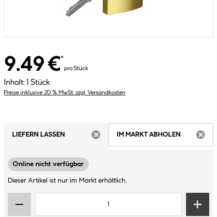
9.49 €
*
pro Stück
Inhalt:
1 Stück
Preise inklusive 20 % MwSt. zzgl. Versandkosten
LIEFERN LASSEN
IM MARKT ABHOLEN
ARTIKEL NICHT VERFÜGBAR
ARTIK
Online nicht verfügbar
Dieser Artikel ist nur im Markt erhältlich.