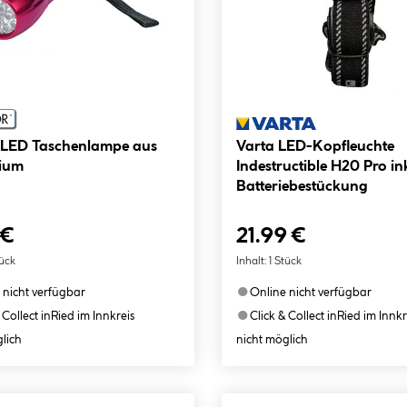
r LED Taschenlampe aus
Varta LED-Kopfleuchte
ium
Indestructible H20 Pro in
Batteriebestückung
 €
21.99 €
tück
Inhalt:
1 Stück
●
 nicht verfügbar
Online nicht verfügbar
●
 Collect in
Ried im Innkreis
Click & Collect in
Ried im Innkr
lich
nicht möglich