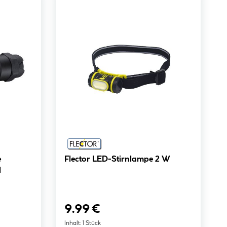
e
Flector LED-Stirnlampe 2 W
l
9.99 €
Inhalt:
1 Stück