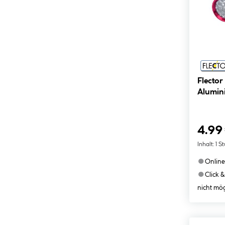
Flecto
Alumin
4.99
Inhalt:
1 S
●
Online
●
Click &
nicht mög