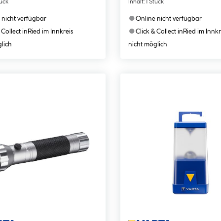
tück
Inhalt:
1 Stück
●
 nicht verfügbar
Online nicht verfügbar
●
 Collect in
Ried im Innkreis
Click & Collect in
Ried im Innkr
lich
nicht möglich