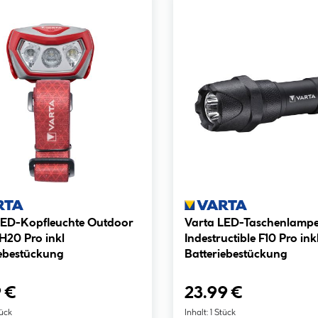
LED-Kopfleuchte Outdoor
Varta LED-Taschenlamp
H20 Pro inkl
Indestructible F10 Pro ink
iebestückung
Batteriebestückung
 €
23.99 €
tück
Inhalt:
1 Stück