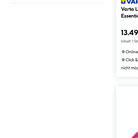
Varta 
Essenti
13.49
Inhalt:
1 S
●
Online
●
Click &
nicht mög