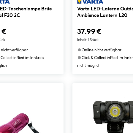
LED-Taschenlampe Brite
Varta LED-Laterne Outd
al F20 2C
Ambience Lantern L20
 €
37.99 €
tück
Inhalt:
1 Stück
●
 nicht verfügbar
Online nicht verfügbar
●
 Collect in
Ried im Innkreis
Click & Collect in
Ried im Innkr
lich
nicht möglich