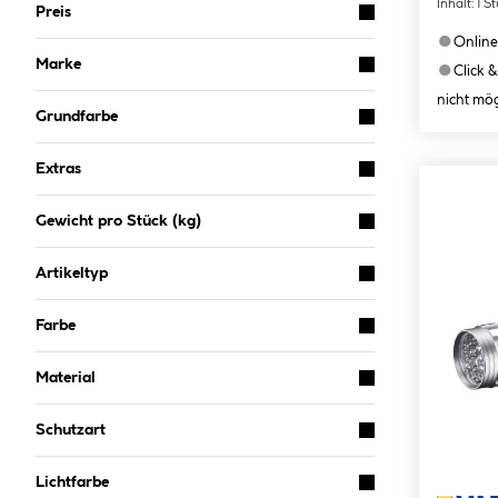
Inhalt:
1 S
Preis
●
Online
Marke
●
Click &
nicht mög
Grundfarbe
Extras
Gewicht pro Stück (kg)
Artikeltyp
Farbe
Material
Schutzart
Lichtfarbe