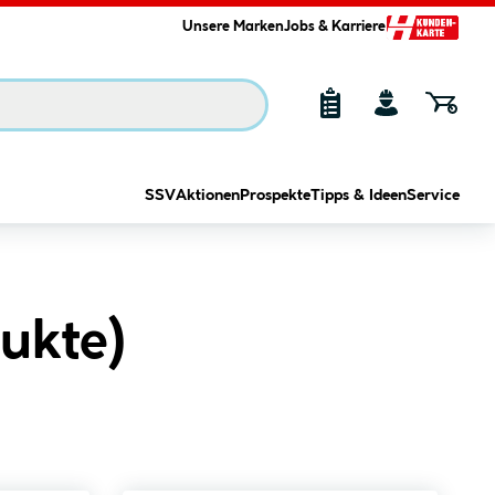
Unsere Marken
Jobs & Karriere
SSV
Aktionen
Prospekte
Tipps & Ideen
Service
ukte
)