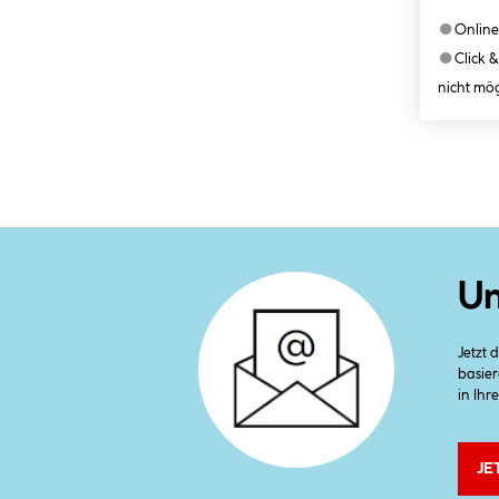
●
Online
●
Click &
nicht mög
Un
Jetzt
basier
in Ihr
JE