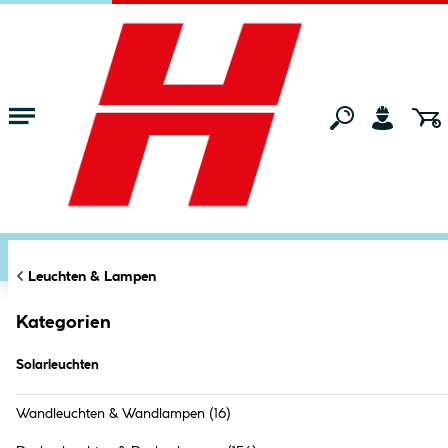
Zum Hauptinhalt springen
Startseite
Wohnen
Leuchten & Lampen
Solarleuchten
FILTERN
KATEGORIEN
×
Dekoleuchte
Markt:
Ried im Innkreis
ändern
Leuchten & Lampen
Alle Filter zurücksetzen
Kategorien
Solarleuchten (
87
Produkte
)
Solarleuchten
Wandleuchten & Wandlampen
(16)