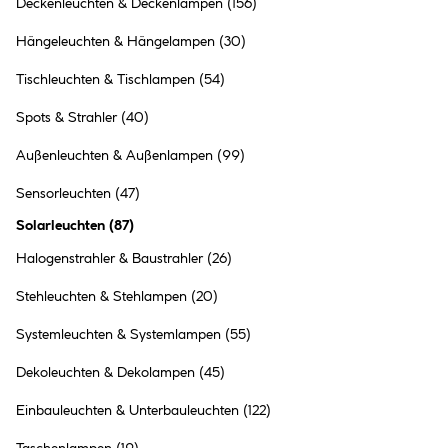
Deckenleuchten & Deckenlampen
(156)
Hängeleuchten & Hängelampen
(30)
Tischleuchten & Tischlampen
(54)
Flector Garten LED-Solar-
Dekoleuchte Lotus kupfer
Spots & Strahler
(40)
19.99 €
Außenleuchten & Außenlampen
(99)
Inhalt:
1 Stück
Sensorleuchten
(47)
●
Solarleuchten
(
87
)
Online nicht verfügbar
●
Click & Collect in
Ried im Innkreis
nicht möglich
Halogenstrahler & Baustrahler
(26)
Stehleuchten & Stehlampen
(20)
Systemleuchten & Systemlampen
(55)
Dekoleuchten & Dekolampen
(45)
Flector Garten LED-Solar-
Dekokugel Orient silber
Einbauleuchten & Unterbauleuchten
(122)
gebürstet Durchmesser 30 cm
39.99 €