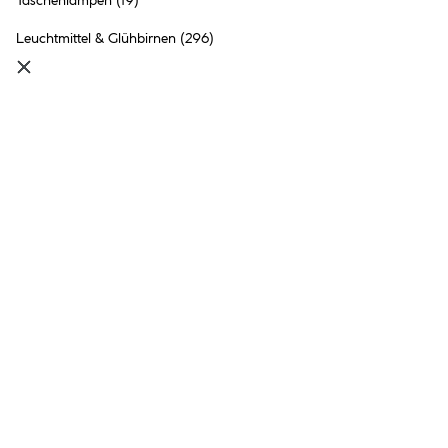
Taschenlampen
(19)
Inhalt:
1 Stück
Leuchtmittel & Glühbirnen
(296)
●
Online nicht verfügbar
●
Click & Collect in
Ried im Innkreis
nicht möglich
Flector Garten LED Solar
Lichterkette Glow 4,1m
22.99 €
Inhalt:
1 Stück
●
Online nicht verfügbar
●
Click & Collect in
Ried im Innkreis
nicht möglich