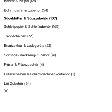
Bohrer & Meißel
(121)
kwb Lochsäge Durchmesser
121 mm
Bohrmaschinenzubehör
(54)
47.99 €
Sägeblätter & Sägezubehör
(
107
)
Inhalt:
1 Stück
Schleifpapier & Schleifzubehör
(165)
Trennscheiben
(38)
●
Online nicht verfügbar
●
Click & Collect in
Ried im Innkreis
nicht möglich
Ersatzakkus & Ladegeräte
(23)
Sonstiges Werkzeug-Zubehör
(41)
Fräser & Fräsezubehör
(4)
Polierscheiben & Poliermaschinen-Zubehör
(2)
kwb Löchsäge mit Schaft und
Bohrer Durchmesser 68 mm
Löt Zubehör
(64)
28.99 €
Inhalt:
1 Stück