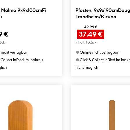
n Malmö 9x9x100cmFi
Pfosten, 9x9x190cmDoug
u
Trondheim/Kiruna
49.99 €
9 €
37.49 €
tück
Inhalt:
1 Stück
●
 nicht verfügbar
Online nicht verfügbar
●
 Collect in
Ried im Innkreis
Click & Collect in
Ried im Innkr
lich
nicht möglich