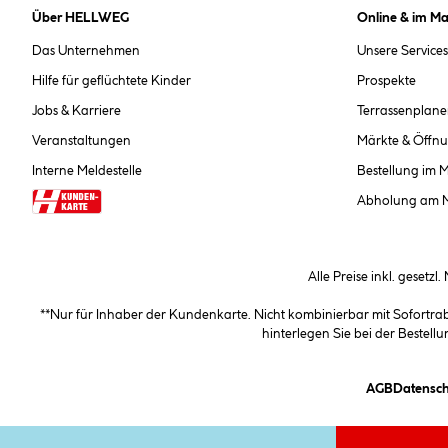
Über HELLWEG
Online & im Ma
Das Unternehmen
Unsere Services
Hilfe für geflüchtete Kinder
Prospekte
Jobs & Karriere
Terrassenplane
Veranstaltungen
Märkte & Öffnu
Interne Meldestelle
Bestellung im 
Abholung am 
Alle Preise inkl. gesetzl
**Nur für Inhaber der Kundenkarte. Nicht kombinierbar mit Sofortr
hinterlegen Sie bei der Beste
(öffnet e
AGB
Datensch