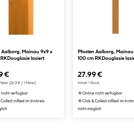
n Aalborg, Mainau 9x9 x
Pfosten Aalborg, Mainau
RKDouglasie lasiert
100 cm RKDouglasie lasi
9 €
27.99 €
 Meter
(26.31 € / 1 Meter)
Inhalt:
1 Stück
●
 nicht verfügbar
Online nicht verfügbar
●
 Collect in
Ried im Innkreis
Click & Collect in
Ried im Innkr
lich
nicht möglich