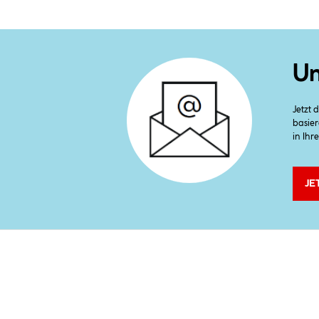
Un
Jetzt
basier
in Ihr
JE