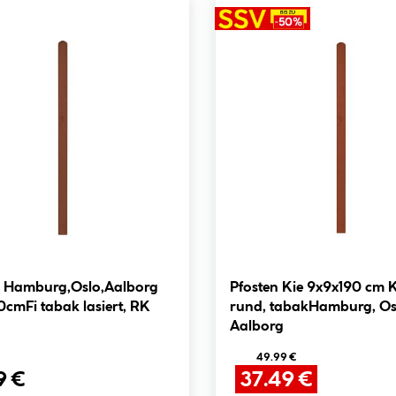
n Hamburg,Oslo,Aalborg
Pfosten Kie 9x9x190 cm 
cmFi tabak lasiert, RK
rund, tabakHamburg, Os
Aalborg
49.99 €
9 €
37.49 €