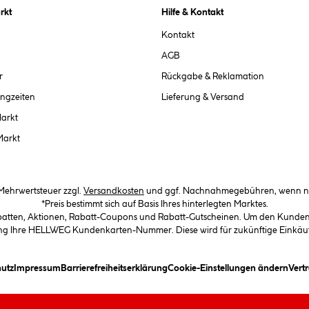
rkt
Hilfe & Kontakt
Kontakt
AGB
r
Rückgabe & Reklamation
ngzeiten
Lieferung & Versand
Markt
Markt
. Mehrwertsteuer zzgl.
Versandkosten
und ggf. Nachnahmegebühren, wenn ni
*Preis bestimmt sich auf Basis Ihres hinterlegten Marktes.
abatten, Aktionen, Rabatt-Coupons und Rabatt-Gutscheinen. Um den Kundenka
llung Ihre HELLWEG Kundenkarten-Nummer. Diese wird für zukünftige Einkäu
in Dialogfeld)
(öffnet ein Dialogfeld)
(öffnet ein Dialogfeld)
(öffnet ein Dialogfeld)
(öffn
utz
Impressum
Barrierefreiheitserklärung
Cookie-Einstellungen ändern
Vert