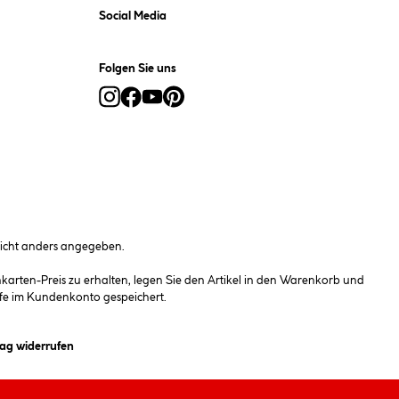
Social Media
Folgen Sie uns
cht anders angegeben.
rten-Preis zu erhalten, legen Sie den Artikel in den Warenkorb und
fe im Kundenkonto gespeichert.
et ein Dialogfeld)
rag widerrufen