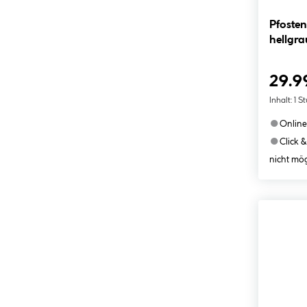
Pfoste
hellgra
29.9
Inhalt:
1 S
●
Online
●
Click &
nicht mög