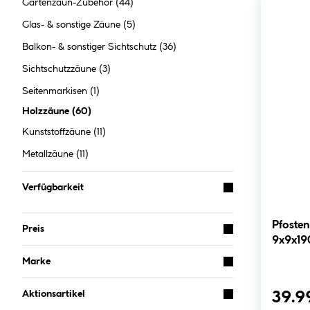
Gartenzaun-Zubehör
(44)
Glas- & sonstige Zäune
(5)
Balkon- & sonstiger Sichtschutz
(36)
Sichtschutzzäune
(3)
Seitenmarkisen
(1)
Holzzäune
(
60
)
Kunststoffzäune
(11)
Metallzäune
(11)
Verfügbarkeit
Pfoste
Preis
9x9x190
Marke
Aktionsartikel
39.9