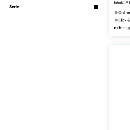
Inhalt:
1,9
Serie
●
Online
●
Click &
nicht mög