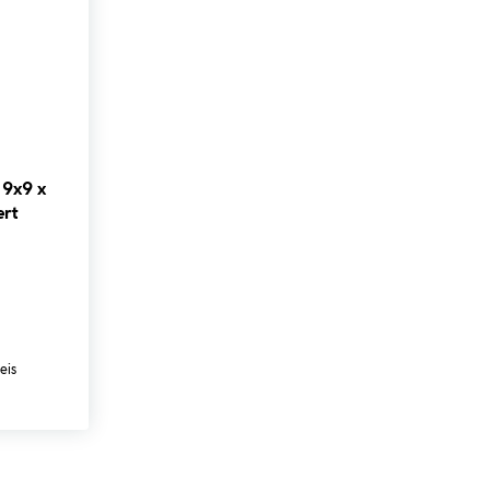
 9x9 x
ert
eis