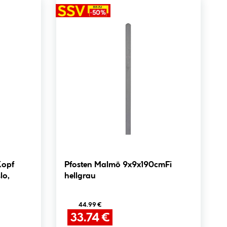
Kopf
Pfosten Malmö 9x9x190cmFi
lo,
hellgrau
44.99 €
33.74 €