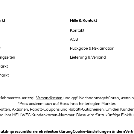
rkt
Hilfe & Kontakt
Kontakt
AGB
r
Rückgabe & Reklamation
ngzeiten
Lieferung & Versand
Markt
Markt
. Mehrwertsteuer zzgl.
Versandkosten
und ggf. Nachnahmegebühren, wenn ni
*Preis bestimmt sich auf Basis Ihres hinterlegten Marktes.
abatten, Aktionen, Rabatt-Coupons und Rabatt-Gutscheinen. Um den Kundenka
llung Ihre HELLWEG Kundenkarten-Nummer. Diese wird für zukünftige Einkäu
in Dialogfeld)
(öffnet ein Dialogfeld)
(öffnet ein Dialogfeld)
(öffnet ein Dialogfeld)
(öffn
utz
Impressum
Barrierefreiheitserklärung
Cookie-Einstellungen ändern
Vert