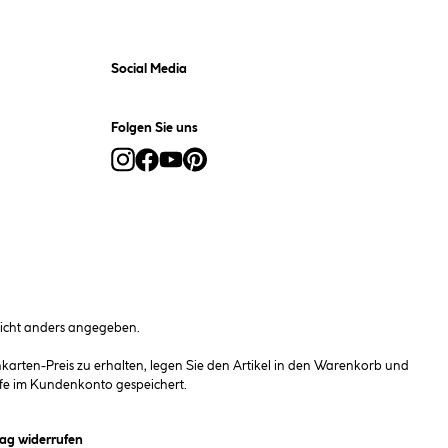
Social Media
Folgen Sie uns
cht anders angegeben.
rten-Preis zu erhalten, legen Sie den Artikel in den Warenkorb und
fe im Kundenkonto gespeichert.
et ein Dialogfeld)
rag widerrufen