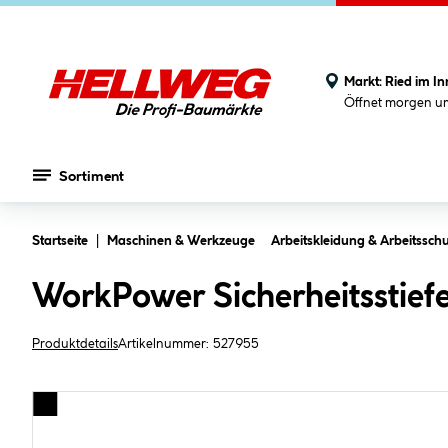
Markt:
Ried im In
Öffnet morgen u
Sortiment
Zum Hauptinhalt springen
Startseite
Maschinen & Werkzeuge
Arbeitskleidung & Arbeitsschu
WorkPower Sicherheitsstief
Produktdetails
Artikelnummer:
527955
Bildergalerie überspringen