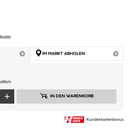
dkosten
IM MARKT ABHOLEN
ARTIKEL NICHT VERFÜGBAR
ARTIKEL
ltlich.
IN DEN WARENKORB
Kundenkartenbonus