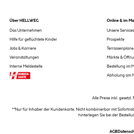
Über HELLWEG
Online & im Ma
Das Unternehmen
Unsere Services
Hilfe für geflüchtete Kinder
Prospekte
Jobs & Karriere
Terrassenplane
Veranstaltungen
Märkte & Öffnu
Interne Meldestelle
Bestellung im 
Abholung am 
Alle Preise inkl. gesetzl
**Nur für Inhaber der Kundenkarte. Nicht kombinierbar mit Sofortr
hinterlegen Sie bei der Beste
(öffnet e
AGB
Datensch