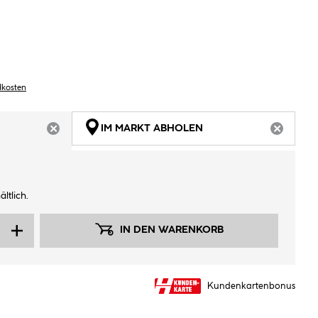
dkosten
IM MARKT ABHOLEN
ARTIKEL NICHT VERFÜGBAR
ARTIKEL
ltlich.
IN DEN WARENKORB
Kundenkartenbonus