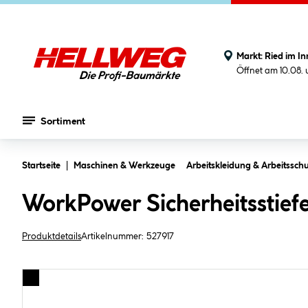
Markt:
Ried im In
Öffnet am 10.08.
Sortiment
Zum Hauptinhalt springen
Startseite
Maschinen & Werkzeuge
Arbeitskleidung & Arbeitsschu
WorkPower Sicherheitsstief
Produktdetails
Artikelnummer:
527917
Bildergalerie überspringen