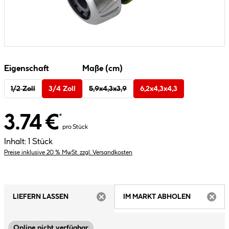
Eigenschaft
Maße (cm)
1/2 Zoll
3/4 Zoll
5,9x4,3x3,9
6,2x4,3x4,3
3.74 €
*
pro Stück
Inhalt:
1 Stück
Preise inklusive 20 % MwSt. zzgl. Versandkosten
LIEFERN LASSEN
IM MARKT ABHOLEN
ARTIKEL NICHT VERFÜGBAR
ARTIK
Online nicht verfügbar