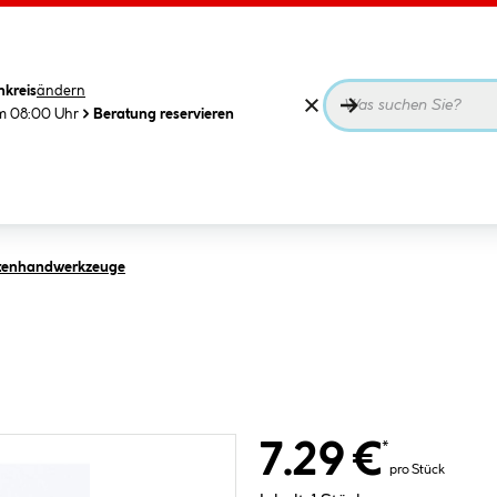
nkreis
ändern
m 08:00 Uhr
Beratung reservieren
rtenhandwerkzeuge
7.29 €
*
pro Stück