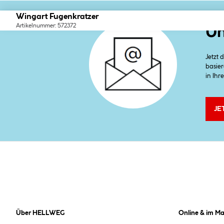
Wingart Fugenkratzer
Artikelnummer: 572372
Un
Jetzt
basier
in Ihr
JE
Über HELLWEG
Online & im Ma