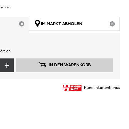
dkosten
IM MARKT ABHOLEN
ARTIKEL NICHT VERFÜGBAR
ARTIKEL
ltlich.
IN DEN WARENKORB
Kundenkartenbonus