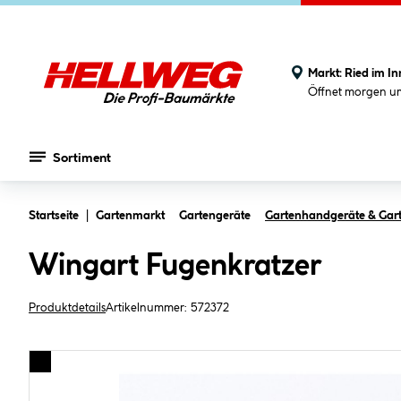
Markt:
Ried im In
Öffnet morgen u
Sortiment
Zum Hauptinhalt springen
Startseite
Gartenmarkt
Gartengeräte
Gartenhandgeräte & Ga
Wingart Fugenkratzer
Produktdetails
Artikelnummer:
572372
Bildergalerie überspringen