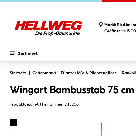
Markt:
Ried im In
Geöffnet bis 18:0
Sortiment
Zum Hauptinhalt springen
Startseite
Gartenmarkt
Pflanzgefäße & Pflanzenpflege
Rankhil
Wingart Bambusstab 75 cm
Produktdetails
Artikelnummer:
245266
Bildergalerie überspringen