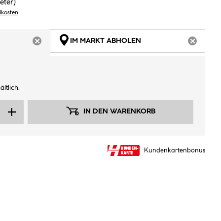
eter)
dkosten
IM MARKT ABHOLEN
ARTIKEL NICHT VERFÜGBAR
ARTIKEL
ltlich.
IN DEN WARENKORB
Kundenkartenbonus