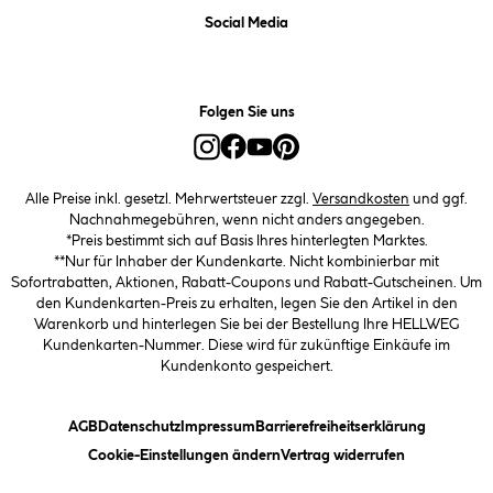
Social Media
Folgen Sie uns
Alle Preise inkl. gesetzl. Mehrwertsteuer zzgl.
Versandkosten
und ggf.
Nachnahmegebühren, wenn nicht anders angegeben.
*Preis bestimmt sich auf Basis Ihres hinterlegten Marktes.
**Nur für Inhaber der Kundenkarte. Nicht kombinierbar mit
Sofortrabatten, Aktionen, Rabatt-Coupons und Rabatt-Gutscheinen. Um
den Kundenkarten-Preis zu erhalten, legen Sie den Artikel in den
Warenkorb und hinterlegen Sie bei der Bestellung Ihre HELLWEG
Kundenkarten-Nummer. Diese wird für zukünftige Einkäufe im
Kundenkonto gespeichert.
(öffnet ein Dialogfeld)
(öffnet ein Dialogfeld)
(öffnet ein Dialogfeld)
(öffnet ein
AGB
Datenschutz
Impressum
Barrierefreiheitserklärung
(öffnet ein Dialogfeld)
Cookie-Einstellungen ändern
Vertrag widerrufen