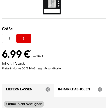
Größe
1
2
6.99 €
*
pro Stück
Inhalt:
1 Stück
Preise inklusive 20 % MwSt. zzgl. Versandkosten
LIEFERN LASSEN
IM MARKT ABHOLEN
ARTIKEL NICHT VERFÜGBAR
ARTIK
Online nicht verfügbar