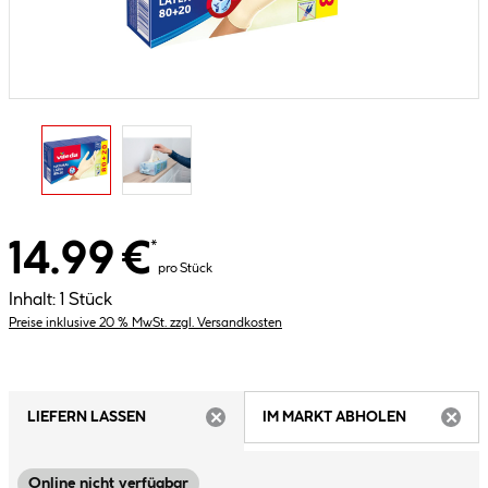
14.99 €
*
pro Stück
Inhalt:
1 Stück
Preise inklusive 20 % MwSt. zzgl. Versandkosten
LIEFERN LASSEN
IM MARKT ABHOLEN
ARTIKEL NICHT VERFÜGBAR
ARTIK
Online nicht verfügbar