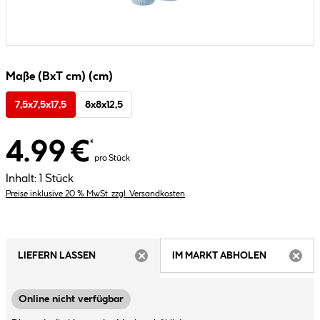
Maße (BxT cm) (cm)
7,5x7,5x17,5
8x8x12,5
4.99 €
*
pro Stück
Inhalt:
1 Stück
Preise inklusive 20 % MwSt. zzgl. Versandkosten
LIEFERN LASSEN
IM MARKT ABHOLEN
ARTIKEL NICHT VERFÜGBAR
ARTIK
Online nicht verfügbar