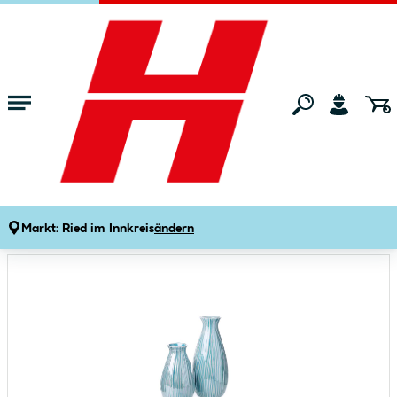
Zum Hauptinhalt springen
Startseite
Wohnen
Wohnaccessoires
Übertöpfe & Vasen
Vase 7,5 x 7,5 x 17,5 cm hellblau
Produktdetails
Artikelnummer:
266985
Markt:
Ried im Innkreis
ändern
Bildergalerie überspringen