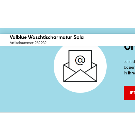
Valblue Waschtischarmatur Sola
Artikelnummer: 262932
Un
Jetzt
basier
in Ihr
JE