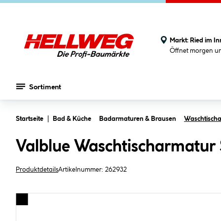
Markt:
Ried im In
Öffnet morgen u
Sortiment
Zum Hauptinhalt springen
Startseite
Bad & Küche
Badarmaturen & Brausen
Waschtisch
Valblue Waschtischarmatur 
Produktdetails
Artikelnummer:
262932
Bildergalerie überspringen