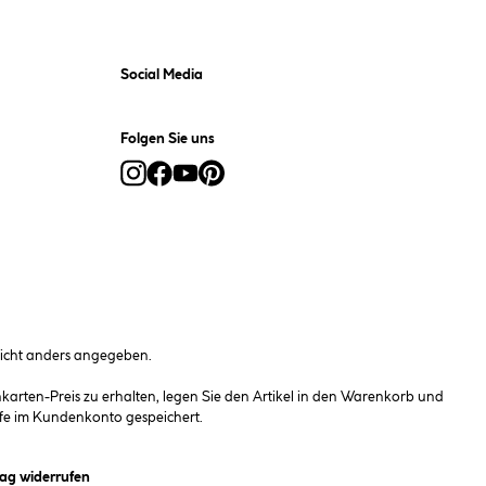
Social Media
Folgen Sie uns
cht anders angegeben.
rten-Preis zu erhalten, legen Sie den Artikel in den Warenkorb und
fe im Kundenkonto gespeichert.
et ein Dialogfeld)
rag widerrufen