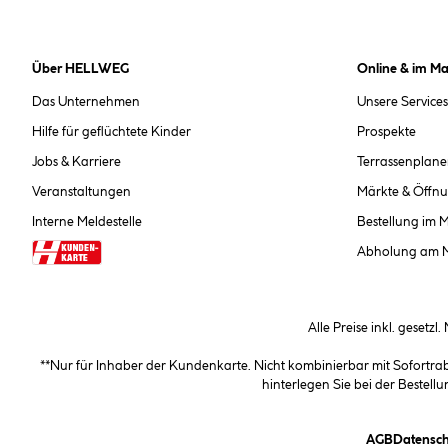
Über HELLWEG
Online & im Ma
Das Unternehmen
Unsere Services
Hilfe für geflüchtete Kinder
Prospekte
Jobs & Karriere
Terrassenplane
Veranstaltungen
Märkte & Öffnu
Interne Meldestelle
Bestellung im 
Abholung am 
Alle Preise inkl. gesetzl
**Nur für Inhaber der Kundenkarte. Nicht kombinierbar mit Sofortr
hinterlegen Sie bei der Beste
(öffnet e
AGB
Datensch