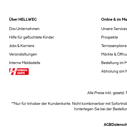
Über HELLWEG
Online & im Ma
Das Unternehmen
Unsere Services
Hilfe für geflüchtete Kinder
Prospekte
Jobs & Karriere
Terrassenplane
Veranstaltungen
Märkte & Öffnu
Interne Meldestelle
Bestellung im 
Abholung am 
Alle Preise inkl. gesetzl
**Nur für Inhaber der Kundenkarte. Nicht kombinierbar mit Sofortr
hinterlegen Sie bei der Beste
(öffnet e
AGB
Datensch