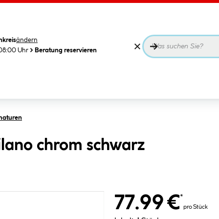
nkreis
ändern
08:00 Uhr
Beratung reservieren
maturen
ilano chrom schwarz
77.99 €
*
pro Stück