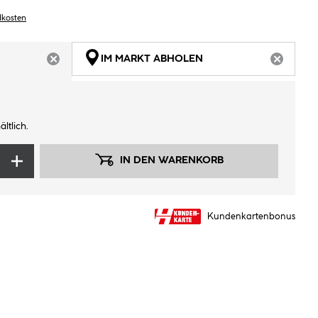
dkosten
IM MARKT ABHOLEN
ARTIKEL NICHT VERFÜGBAR
ARTIKEL
ltlich.
IN DEN WARENKORB
Kundenkartenbonus