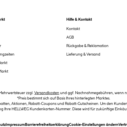
rkt
Hilfe & Kontakt
Kontakt
AGB
r
Rückgabe & Reklamation
ngzeiten
Lieferung & Versand
Markt
Markt
. Mehrwertsteuer zzgl.
Versandkosten
und ggf. Nachnahmegebühren, wenn ni
*Preis bestimmt sich auf Basis Ihres hinterlegten Marktes.
abatten, Aktionen, Rabatt-Coupons und Rabatt-Gutscheinen. Um den Kundenka
llung Ihre HELLWEG Kundenkarten-Nummer. Diese wird für zukünftige Einkäu
in Dialogfeld)
(öffnet ein Dialogfeld)
(öffnet ein Dialogfeld)
(öffnet ein Dialogfeld)
(öffn
utz
Impressum
Barrierefreiheitserklärung
Cookie-Einstellungen ändern
Vert