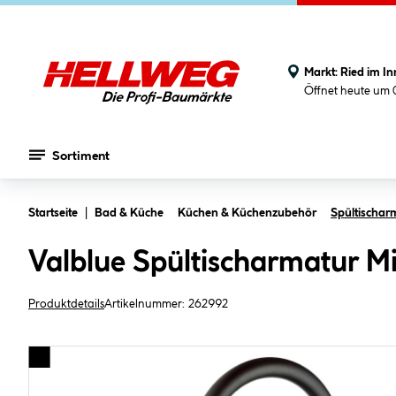
Markt:
Ried im In
Öffnet heute um 
Sortiment
Zum Hauptinhalt springen
Startseite
Bad & Küche
Küchen & Küchenzubehör
Spültischar
Valblue Spültischarmatur M
Produktdetails
Artikelnummer:
262992
Bildergalerie überspringen