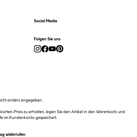
Social Media
Folgen Sie uns
cht anders angegeben.
rten-Preis zu erhalten, legen Sie den Artikel in den Warenkorb und
fe im Kundenkonto gespeichert.
et ein Dialogfeld)
rag widerrufen