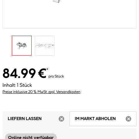
84.99 €
*
pro Stück
Inhalt:
1 Stück
Preise inklusive 20 % MwSt. zzgl. Versandkosten
LIEFERN LASSEN
IM MARKT ABHOLEN
ARTIKEL NICHT VERFÜGBAR
ARTIK
Online nicht verfügbar