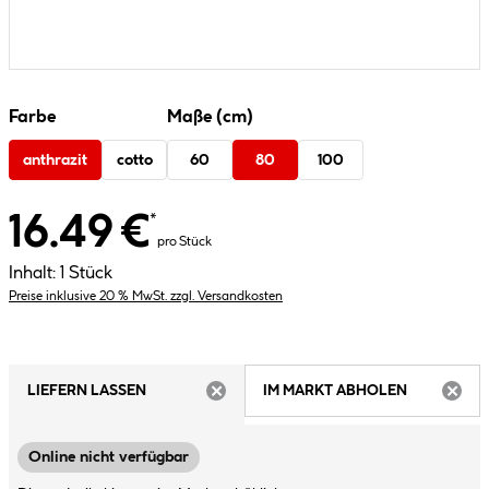
Farbe
Maße (cm)
anthrazit
cotto
60
80
100
16.49 €
*
pro Stück
Inhalt:
1 Stück
Preise inklusive 20 % MwSt. zzgl. Versandkosten
LIEFERN LASSEN
IM MARKT ABHOLEN
ARTIKEL NICHT VERFÜGBAR
ARTIK
Online nicht verfügbar