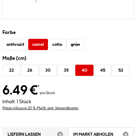
Farbe
anthrazit
camel
cotto
grün
Maße (cm)
22
26
30
35
40
45
52
6.49 €
*
pro Stück
Inhalt:
1 Stück
Preise inklusive 20 % MwSt. zzgl. Versandkosten
LIEFERN LASSEN
IM MARKT ABHOLEN