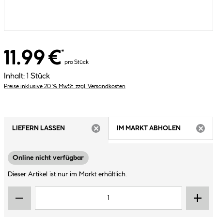
11.99 €
*
pro Stück
Inhalt:
1 Stück
Preise inklusive 20 % MwSt. zzgl. Versandkosten
LIEFERN LASSEN
IM MARKT ABHOLEN
ARTIKEL NICHT VERFÜGBAR
ARTIK
Online nicht verfügbar
Dieser Artikel ist nur im Markt erhältlich.