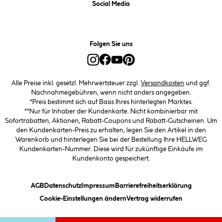
Social Media
Folgen Sie uns
Alle Preise inkl. gesetzl. Mehrwertsteuer zzgl.
Versandkosten
und ggf.
Nachnahmegebühren, wenn nicht anders angegeben.
*Preis bestimmt sich auf Basis Ihres hinterlegten Marktes.
**Nur für Inhaber der Kundenkarte. Nicht kombinierbar mit
Sofortrabatten, Aktionen, Rabatt-Coupons und Rabatt-Gutscheinen. Um
den Kundenkarten-Preis zu erhalten, legen Sie den Artikel in den
Warenkorb und hinterlegen Sie bei der Bestellung Ihre HELLWEG
Kundenkarten-Nummer. Diese wird für zukünftige Einkäufe im
Kundenkonto gespeichert.
(öffnet ein Dialogfeld)
(öffnet ein Dialogfeld)
(öffnet ein Dialogfeld)
(öffnet ein
AGB
Datenschutz
Impressum
Barrierefreiheitserklärung
(öffnet ein Dialogfeld)
Cookie-Einstellungen ändern
Vertrag widerrufen