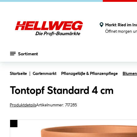
Markt:
Ried im In
Öffnet morgen u
Sortiment
Zum Hauptinhalt springen
Startseite
Gartenmarkt
Pflanzgefäße & Pflanzenpflege
Blument
Tontopf Standard 4 cm
Produktdetails
Artikelnummer:
717285
Bildergalerie überspringen