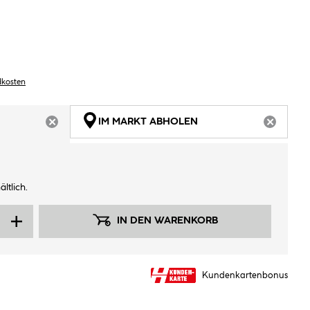
dkosten
IM MARKT ABHOLEN
ARTIKEL NICHT VERFÜGBAR
ARTIKEL
ltlich.
IN DEN WARENKORB
Kundenkartenbonus