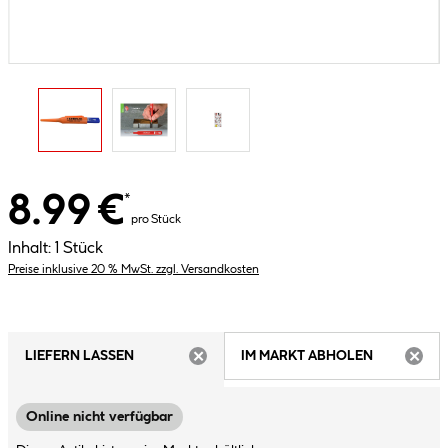
8.99 €
*
pro Stück
Inhalt:
1 Stück
Preise inklusive 20 % MwSt. zzgl. Versandkosten
LIEFERN LASSEN
IM MARKT ABHOLEN
ARTIKEL NICHT VERFÜGBAR
ARTIK
Online nicht verfügbar