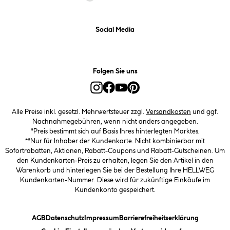
Social Media
Folgen Sie uns
Alle Preise inkl. gesetzl. Mehrwertsteuer zzgl.
Versandkosten
und ggf.
Nachnahmegebühren, wenn nicht anders angegeben.
*Preis bestimmt sich auf Basis Ihres hinterlegten Marktes.
**Nur für Inhaber der Kundenkarte. Nicht kombinierbar mit
Sofortrabatten, Aktionen, Rabatt-Coupons und Rabatt-Gutscheinen. Um
den Kundenkarten-Preis zu erhalten, legen Sie den Artikel in den
Warenkorb und hinterlegen Sie bei der Bestellung Ihre HELLWEG
Kundenkarten-Nummer. Diese wird für zukünftige Einkäufe im
Kundenkonto gespeichert.
(öffnet ein Dialogfeld)
(öffnet ein Dialogfeld)
(öffnet ein Dialogfeld)
(öffnet ein
AGB
Datenschutz
Impressum
Barrierefreiheitserklärung