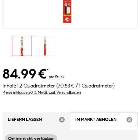
84.99 €
*
pro Stück
Inhalt:
1,2 Quadratmeter
(70.83 € / 1 Quadratmeter)
Preise inklusive 20 % MwSt. zzgl. Versandkosten
LIEFERN LASSEN
IM MARKT ABHOLEN
ARTIKEL NICHT VERFÜGBAR
ARTIK
Online nicht verfügbar